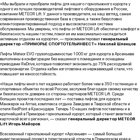
«Мы выбрали и приобрели лифты для нашего горнолыжного курорта у
одного из лучших производителей лифтового оборудования в России,
компании METEOR Lift. У данного производителя, на наш взгляд, самая
современная производственная база в стране, а также безусловно
клиентоориентированный подход и высококлассная система
обслуживания. Мы уверены, что лифты от METEOR Lift обеспечат комфорт и
безопасность нашим гостям, помогая им максимально насладиться
активным отдыхом на курорте», — прокомментировал
генеральный
директор «ПРИМОРЬЕ СПОРТОТЕЛЬИНВЕСТ» Николай Шленцов
.
Лифты Meteor EVO грузоподъемностью 1000 кг для курорта в Арсеньеве
выполнены в конфигурации без машинного помещения и оснащены
приводами ReDrive, которые позволяют экономить до 75% расходуемой
электроэнергии. Отделка кабин изготовлена из нержавеющей стали, что
повышает ее износостойкость.
«Наши лифты много лет надежно работают более чем в 350 гостиницах и
спортивных объектах по всей России, заслужив благодаря своему качеству
и безопасности доверие со стороны партнеров METEOR Lift. Среди
больших проектов последних лет — поставка лифтов для курорта
Манжерок на Алтае, комплекса отдыха Завидово в Тверской области и
отеля RedPoint в Краснодаре. Теперь 10 наших лифтов поставлены и в
крупнейший в Приморье горнолыжный курорт, который станет визитной
карточкой всего региона», — сказал
генеральный директор METEOR
Lift Игорь Майоро
в
.
Всесезонный горнолыжный курорт «Арсеньев» — самый большой
инвестиционный проект в туристической отрасли в Приморском крае и