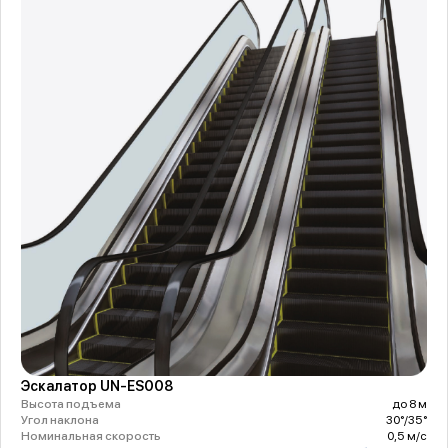
Эскалатор UN-ES008
Высота подъема
до 8 м
Угол наклона
30°/35°
Номинальная скорость
0,5 м/с