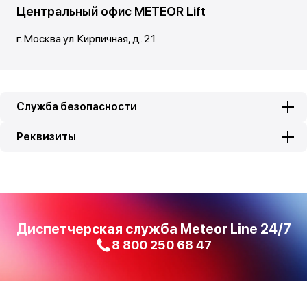
Центральный офис METEOR Lift
г. Москва ул. Кирпичная, д. 21
Служба безопасности
Завод METEOR Lift
Реквизиты
г. Санкт - Петербург пер. Химический, д. 14
Диспетчерская служба Meteor Line 24/7
8 800 250 68 47
Региональный офис в г. Санкт-Петербург
пер. Химический, д.14