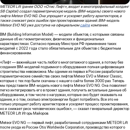
METEOR Lift (ранее ООО «Отис Лифт», входит в многопрофильный холдинг
S8 Capital) создал параметрическую модель (BIM-модель) своего нового
лифта Meteor EVO NG. Она упрощает и ускоряет работу архитекторов, а
также снижает риск ошибок при проектировании зданий. BIM-модель
Meteor EVO NG уже доступна на официальном
сайте
компании.
BIM (Building Information Model) — модели объектов, с которыми связаны
данные об их геометрических, физических и функциональных
характеристиках. Согласно приказу Минстроя РФ применение таких
моделей с 2022 года стало обязательным для объектов с бюджетным
финансированием.
«Лифт — важнейшая часть любого многоэтажного здания, а потому без
создания BIM-моделей подъемного оборудования полная цифровизация
строительства невозможна. Мы одними из первых в России разработали
параметрические семейства своих лифтов Meteor EVO и Meteor Classic,
которые с тех пор были скачаны с нашего сайта более 3000 раз. Теперь
мы представили BIM-модель нового лифта Meteor EVO NG. Она позволяет
легко интегрировать его в проект здания, получить актуальные данные об
оборудовании, в том числе о нагрузках, которые оно будет оказывать на
здание, и о том, сколько электроэнергии будет потреблять. Все это не
только упрощает работу архитекторов и ускоряет процесс проектирования,
но и снижает риск человеческих ошибок», — сказал генеральный директор
METEOR Lift Игорь Майоров.
Meteor EVO NG — первый лифт, разработанный сотрудниками METEOR Lift
после ухода из России Otis Worldwide Corporation, производство которого