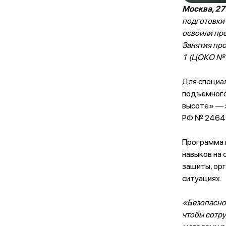
Москва, 27
подготовки
освоили пр
Занятия пр
1 (ЦОКО № 1
Для специа
подъёмного
высоте» — 
РФ № 2464 
Программа 
навыков на
защиты, орг
ситуациях.
«Безопаснос
чтобы сотру