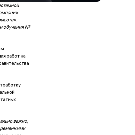
истемной
компании
высоте».
ии обучения №
ем
ия работ на
равительства
отработку
уальной
штатных
иально важно,
овременными