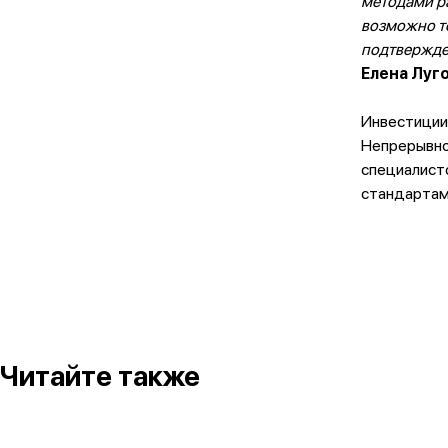
методами ра
возможно то
подтвержде
Елена Луг
Инвестиции 
Непрерывно
специалист
стандартам 
Читайте также