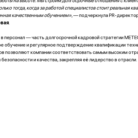
боты на высоте. Мы строим долгосрочные отношения с клиент
лько тогда, когда за работой специалистов стоит реальная кв
нная качественным обучением»
, — подчеркнула PR-директор
овая
.
в персонал — часть долгосрочной кадровой стратегии METEOR
е обучение и регулярное подтверждение квалификации техн
ов позволяют компании соответствовать самым высоким от
безопасности и качества, закрепляя её лидерство в отрасли.