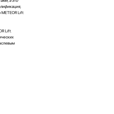
ами, а это
алификация,
 METEOR Lift
 Lift.
ических
раслевым