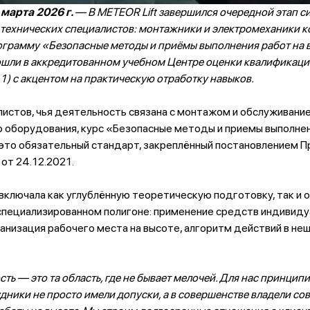
 марта 2026 г.
— В METEOR Lift завершился очередной этап с
 технических специалистов: монтажники и электромеханики 
ограмму «Безопасные методы и приёмы выполнения работ на 
ошли в аккредитованном учебном Центре оценки квалификац
) с акцентом на практическую отработку навыков.
листов, чья деятельность связана с монтажом и обслуживани
 оборудования, курс «Безопасные методы и приемы выполнен
это обязательный стандарт, закреплённый постановлением П
от 24.12.2021.
включала как углублённую теоретическую подготовку, так и 
 специализированном полигоне: применение средств индивид
анизация рабочего места на высоте, алгоритм действий в не
ть — это та область, где не бывает мелочей. Для нас принцип
дники не просто имели допуски, а в совершенстве владели с