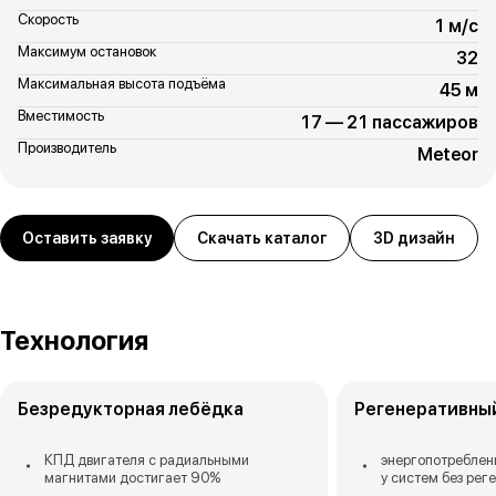
Скорость
1 м/с
Максимум остановок
32
Максимальная высота подъёма
45 м
Вместимость
17 — 21 пассажиров
Производитель
Meteor
Оставить заявку
Скачать каталог
3D дизайн
Технология
Безредукторная лебёдка
Регенеративны
КПД двигателя с радиальными
энергопотреблен
магнитами достигает 90%
у систем без рег