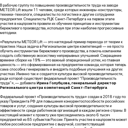
В рабочую группу по повышению производительности труда на заводе
METEOR Lift вошли 11 человек, среди которых инженеры-конструкторы,
техники-технологи, специалисты по логистике и другие сотрудники
предприятия. Специалисты РЦК Санкт-Петербурга на первом этапе
участия в нацпроекте провели их обучение принципам и инструментам
бережливого производства, используя при этом наиболее прогрессивные
методики.
«Результаты METEOR Lift — это наглядный пример перехода от теории к
практике. Наша задача в Региональном центре компетенций — не просто
обучить инструментам бережливого производства, а помочь компаниям
создать собственную экосистему непрерывных улучшений. Сокращение
времени сборки на 19% — это важный операционный успех, но главная
ценность — это сформированная на предприятии команда, которая теперь
сама способна генерировать и внедрять подобные улучшения на других
участках. Именно так и создается культура высокой производительности,
ради которой существует федеральный проект “Производительность
труда”», — добавила
Ирина Голубцова, генеральный директор
Регионального центра компетенций Санкт-Петербурга
.
Федеральный проект «Производительность труда» создан в 2018 году по
указу Президента РФ для повышения конкурентоспособности российских
товаров и услуг, создания культуры высокой производительности и
эффективности среди работников организаций в каждом регионе страны. В
настоящий момент к проекту уже присоединились около 6 тысяч
предприятий из 85 субъектов России. Принять участие в нацпроекте может
любое российское предприятие с выручкой, соответствующей