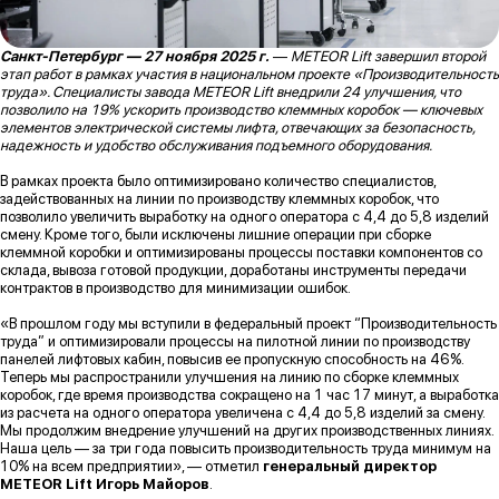
Санкт-Петербург — 27 ноября 2025 г.
—
METEOR Lift завершил второй
этап работ в рамках участия в национальном проекте «Производительность
труда». Специалисты завода METEOR Lift внедрили 24 улучшения, что
позволило на 19% ускорить производство клеммных коробок — ключевых
элементов электрической системы лифта, отвечающих за безопасность,
надежность и удобство обслуживания подъемного оборудования.
В рамках проекта было оптимизировано количество специалистов,
задействованных на линии по производству клеммных коробок, что
позволило увеличить выработку на одного оператора с 4,4 до 5,8 изделий
смену. Кроме того, были исключены лишние операции при сборке
клеммной коробки и оптимизированы процессы поставки компонентов со
склада, вывоза готовой продукции, доработаны инструменты передачи
контрактов в производство для минимизации ошибок.
«В прошлом году мы вступили в федеральный проект “Производительность
труда” и оптимизировали процессы на пилотной линии по производству
панелей лифтовых кабин, повысив ее пропускную способность на 46%.
Теперь мы распространили улучшения на линию по сборке клеммных
коробок, где время производства сокращено на 1 час 17 минут, а выработка
из расчета на одного оператора увеличена с 4,4 до 5,8 изделий за смену.
Мы продолжим внедрение улучшений на других производственных линиях.
Наша цель — за три года повысить производительность труда минимум на
10% на всем предприятии», — отметил
генеральный директор
METEOR Lift Игорь Майоров
.