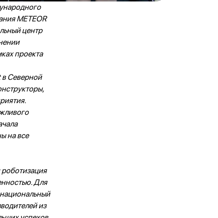
дународного
вания METEOR
альный центр
нении
мках проекта
 в Северной
онструкторы,
риятия.
ежливого
ачала
ы на все
 роботизация
енностью. Для
 национальный
зводителей из
ьших успехов.