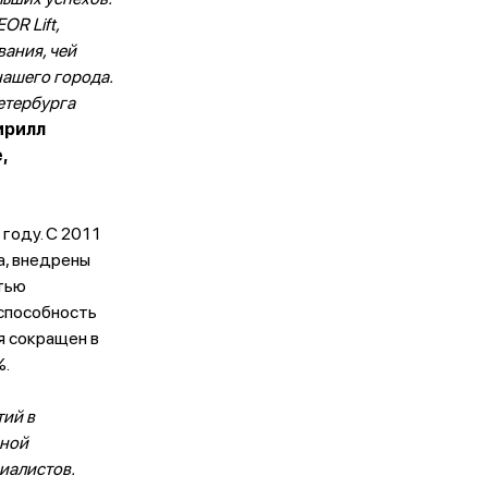
R Lift,
ания, чей
нашего города.
етербурга
ирилл
,
году. С 2011
а, внедрены
стью
 способность
я сокращен в
%.
тий в
ьной
иалистов.