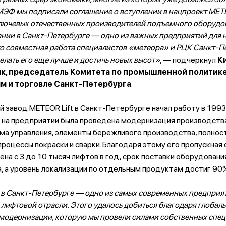
ЭФ мы подписали соглашение о вступлении в нацпроект METEO
ключевых отечественных производителей подъемного оборудов
нии в Санкт-Петербурге — одно из важных предприятий для 
то совместная работа специалистов «метеора» и РЦК Санкт-П
елать его еще лучше и достичь новых высот»
, — подчеркнул
К
к, председатель Комитета по промышленной политике
м и торговле Санкт-Петербурга
.
 завод METEOR Lift в Санкт-Петербурге начал работу в 1993 
д на предприятии была проведена модернизация производств
ема управления, элементы бережливого производства, полно
роцессы покраски и сварки. Благодаря этому его пропускная
ена с 3 до 10 тысяч лифтов в год, срок поставки оборудовани
, а уровень локализации по отдельным продуктам достиг 90
 в Санкт-Петербурге — одно из самых современных предприя
лифтовой отрасли. Этого удалось добиться благодаря глобал
модернизации, которую мы провели силами собственных спец