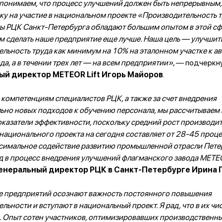
понимаем, что процесс улучшений должен быть непрерывным,
ку на участие в национальном проекте «Производительность т
ы РЦК Санкт-Петербурга обладают большим опытом в этой сф
м сделать наше предприятие еще лучше. Наша цель — улучшит
льность труда как минимум на 10% на эталонном участке к ав
да, а в течении трех лет — на всем предприятии»
, — подчеркн
ый директор METEOR Lift Игорь Майоров
.
компетенциям специалистов РЦК, а также за счет внедрения
ьно новых подходов к обучению персонала, мы рассчитываем
казатели эффективности, поскольку средний рост производит
национального проекта на сегодня составляет от 28-45 проц
ксимальное содействие развитию промышленной отрасли Пете
д в процесс внедрения улучшений флагманского завода METEO
енеральный директор РЦК в Санкт-Петербурге Ирина 
е предприятий осознают важность постоянного повышения
льности и вступают в национальный проект. Я рад, что в их чи
t. Опыт сотен участников, оптимизировавших производственн