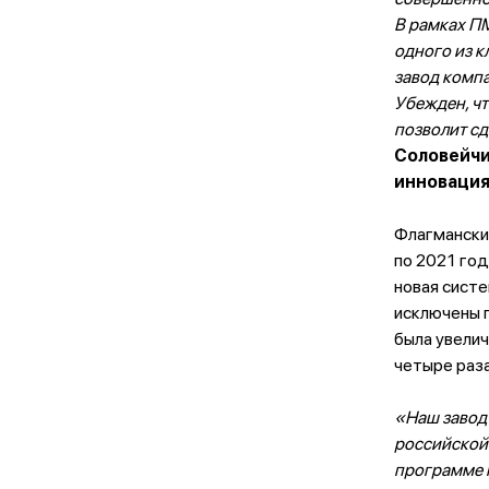
В рамках ПМ
одного из 
завод компа
Убежден, ч
позволит сд
Соловейчи
инновация
Флагманский
по 2021 го
новая сист
исключены п
была увелич
четыре раза
«Наш завод
российской 
программе 