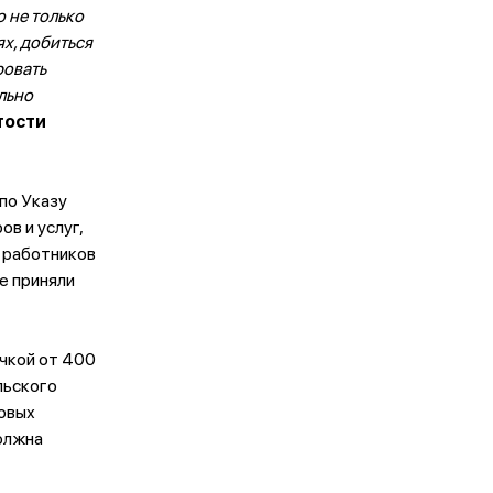
 не только
х, добиться
ровать
льно
тости
по Указу
в и услуг,
 работников
е приняли
чкой от 400
льского
говых
олжна