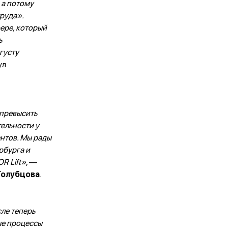
 а потому
руда».
ере, который
ь
густу
ул
 превысить
ельности у
ентов. Мы рады
рбурга и
R Lift»
, —
Голубцова
.
сле теперь
ые процессы