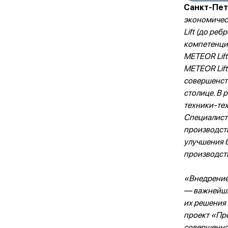
Санкт-Пет
экономичес
Lift (до ре
компетенци
METEOR Lift
METEOR Lift
совершенст
столице. В 
техники-тех
Специалист
производств
улучшения б
производст
«Внедрение
— важнейши
их решения
проект «Про
совершенно 