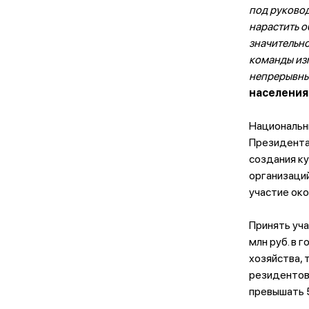
под руковод
нарастить 
значительно
команды из
непрерывн
населения
Национальн
Президента
создания к
организаций
участие око
Принять уч
млн руб. в
хозяйства, 
резидентов
превышать 