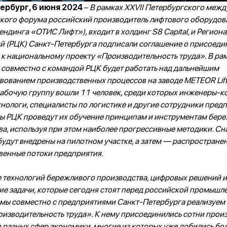
ербург, 6 июня 2024
–
В рамках XXVII Петербургского меж
кого форума российский производитель лифтового оборудо
брендинга «ОТИС Лифт»), входит в холдинг S8 Capital, и Регион
й (РЦК) Санкт-Петербурга подписали соглашение о присоеди
 к национальному проекту «Производительность труда». В ра
 совместно с командой РЦК будет работать над дальнейшим
вованием производственных процессов на заводе METEOR Lift
рабочую группу вошли 11 человек, среди которых инженеры-к
нологи, специалисты по логистике и другие сотрудники предп
ы РЦК проведут их обучение принципам и инструментам бер
а, используя при этом наиболее прогрессивные методики. Сн
удут внедрены на пилотном участке, а затем — распространен
венные потоки предприятия.
 технологий бережливого производства, цифровых решений и
е задачи, которые сегодня стоят перед российской промышл
 мы совместно с предприятиями Санкт-Петербурга реализуем
изводительность труда». К нему присоединились сотни прои
разных сфер экономики, многие из которых уже добились бол