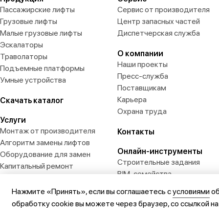
Пассажирские лифты
Сервис от производителя
Грузовые лифты
Центр запасных частей
Малые грузовые лифты
Диспетчерская служба
Эскалаторы
О компании
Траволаторы
Наши проекты
Подъемные платформы
Пресс-служба
Умные устройства
Поставщикам
Карьера
Скачать каталог
Охрана труда
Услуги
Монтаж от производителя
Контакты
Алгоритм замены лифтов
Онлайн-инструменты
Оборудование для замен
Строительные задания
Капитальный ремонт
BIM-семейства
3D-визуализатор
Нажмите «Принять», если вы соглашаетесь с
условиями
об
обработку cookie вы можете через браузер, со ссылкой н
© 2026 ООО «Метеор». Все права защищены.