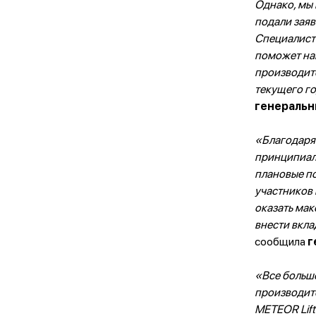
Однако, мы 
подали заяв
Специалист
поможет на
производите
текущего го
генеральн
«Благодаря 
принципиал
плановые по
участников 
оказать ма
внести вкла
сообщила
г
«Все больш
производите
METEOR Lif