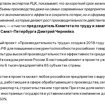
ством экспертов РЦК, показывает, что за короткий срок можно
объемы производства даже на самых современных предприятия
го экономического эффекта и сократить потери, но и сформи
менений, которые делают рост производительности действите
ым»
, — отметил
председатель Комитета по труду и заня
 Санкт-Петербурга Дмитрий Чернейко
.
ый проект «Производительность труда» создан в 2018 году 
 РФ для повышения конкурентоспособности российских товаро
ультуры высокой производительности и эффективности среди
 в каждом регионе России. В настоящий момент в проекте уж
ло 6 тысяч предприятий в 85 субъектах страны.
астие в проекте может любое российское предприятие с выру
 год, работающее в сфере обрабатывающего производства, се
транспорта, строительства или торговли. При этом доля нало
 иностранных государств в уставном капитале компании не д
50%.