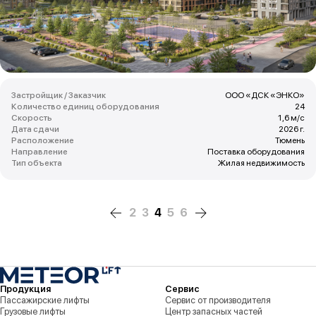
Застройщик / Заказчик
ООО «ДСК «ЭНКО»
Количество единиц оборудования
24
Скорость
1,6 м/с
Дата сдачи
2026 г.
Расположение
Тюмень
Направление
Поставка оборудования
Тип объекта
Жилая недвижимость
2
3
4
5
6
‹
›
Продукция
Сервис
Пассажирские лифты
Сервис от производителя
Грузовые лифты
Центр запасных частей