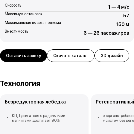
Скорость
1 — 4 м/с
Максимум остановок
57
Максимальная высота подъёма
150 м
Вместимость
6 — 26 пассажиров
Оставить заявку
Скачать каталог
3D дизайн
Технология
Безредукторная лебёдка
Регенеративны
КПД двигателя с радальными
энергопотреблен
магнитами достигает 90%
у систем без рег